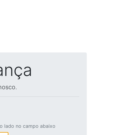
ança
nosco.
ao lado no campo abaixo