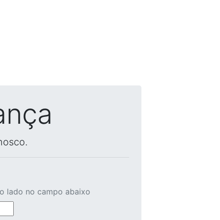
ança
nosco.
ao lado no campo abaixo