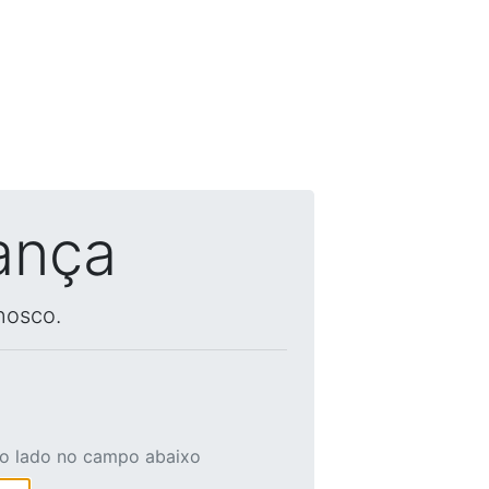
ança
nosco.
ao lado no campo abaixo