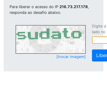
Para liberar o acesso
do IP
216.73.217.178
,
responda ao desafio abaixo.
Digite 
lado no
[trocar imagem]