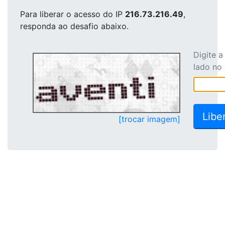
Para liberar o acesso
do IP
216.73.216.49
,
responda ao desafio abaixo.
Digite 
lado no
[trocar imagem]